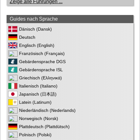
Zeige alle Führungen ...
Guides nach Sprache
Dänisch (Dansk)
Deutsch
Englisch (English)
Französisch (Français)
Gebärdensprache DGS
Gebärdensprache ISL
Griechisch (Ελληνικά)
Italienisch (Italiano)
Japanisch (日本語)
Latein (Latinum)
Niederländisch (Nederlands)
Norwegisch (Norsk)
Plattdeutsch (Plattdütsch)
Polnisch (Polski)