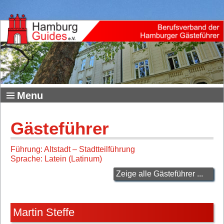
Menu
Gästeführer
Führung: Altstadt – Stadtteilführung
Sprache: Latein (Latinum)
Zeige alle Gästeführer ...
Martin Steffe