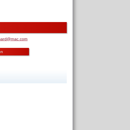
khard@mac.com
en