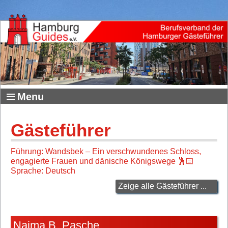
Menu
Gästeführer
Führung: Wandsbek – Ein verschwundenes Schloss,
engagierte Frauen und dänische Königswege 🕺🏻
Sprache: Deutsch
Zeige alle Gästeführer ...
Naima B. Pasche