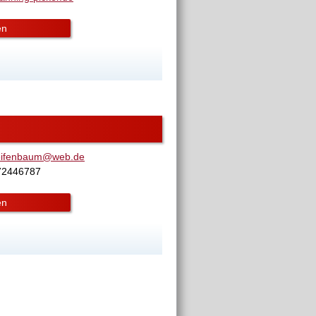
en
leifenbaum@web.de
72446787
en