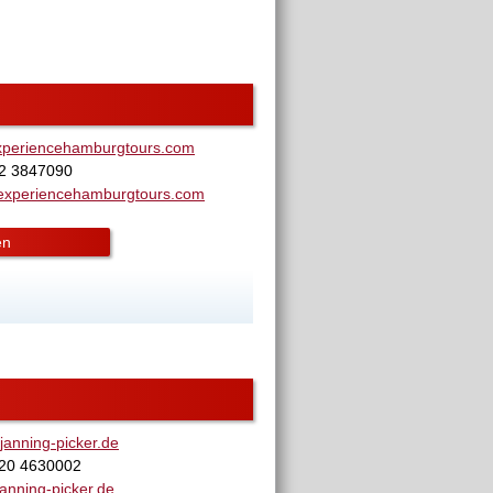
xperiencehamburgtours.com
62 3847090
experiencehamburgtours.com
en
anning-picker.de
520 4630002
anning-picker.de