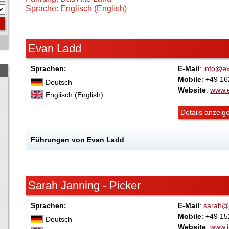
Sprache: Englisch (English)
Evan Ladd
Sprachen:
E-Mail
:
info@e
Mobile
: +49 1
Deutsch
Website
:
www.
Englisch (English)
Details anzeig
Führungen von Evan Ladd
Sarah Janning - Picker
Sprachen:
E-Mail
:
sarah@j
Mobile
: +49 1
Deutsch
Website
:
www.j