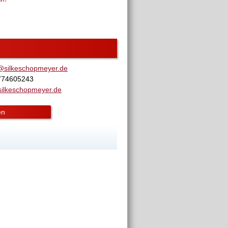
@silkeschopmeyer.de
774605243
ilkeschopmeyer.de
en