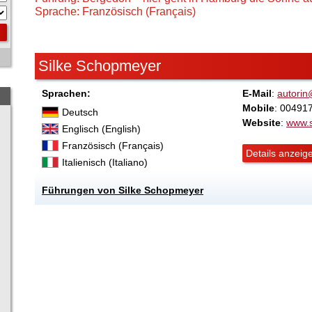
Sprache: Französisch (Français)
Silke Schopmeyer
Sprachen:
E-Mail
:
autorin
Mobile
: 00491
Deutsch
Website
:
www.s
Englisch (English)
Französisch (Français)
Details anzeig
Italienisch (Italiano)
Führungen von Silke Schopmeyer