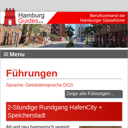
Menu
Führungen
Sprache: Gebärdensprache DGS
Zeige alle Führungen ...
2-Stundige Rundgang HafenCity +
Speicherstadt
Alt und neu harmonisch vereint: