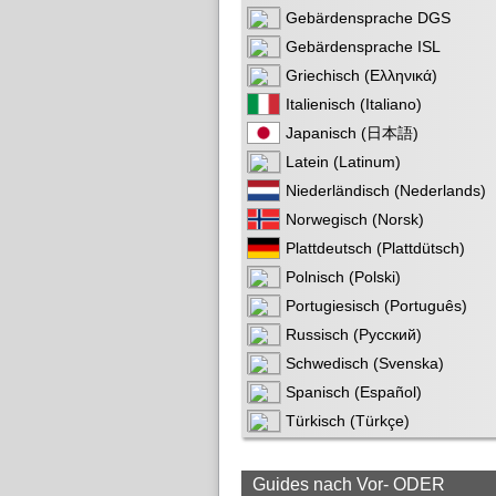
Gebärdensprache DGS
Gebärdensprache ISL
Griechisch (Ελληνικά)
Italienisch (Italiano)
Japanisch (日本語)
Latein (Latinum)
Niederländisch (Nederlands)
Norwegisch (Norsk)
Plattdeutsch (Plattdütsch)
Polnisch (Polski)
Portugiesisch (Português)
Russisch (Русский)
Schwedisch (Svenska)
Spanisch (Español)
Türkisch (Türkçe)
Guides nach Vor- ODER