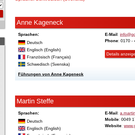
Anne Kageneck
Sprachen:
E-Mail
:
info@go
Phone
: 0170 -
Deutsch
Englisch (English)
Details anzeig
Französisch (Français)
Schwedisch (Svenska)
Führungen von Anne Kageneck
Martin Steffe
Sprachen:
E-Mail
:
a.marti
Mobile
: 0049 
Deutsch
Website
:
www.g
Englisch (English)