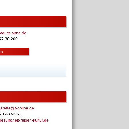
tours-anne.de
 47 30 200
en
nsteffe@t-online.de
170 4834961
esundheit-reisen-kultur.de