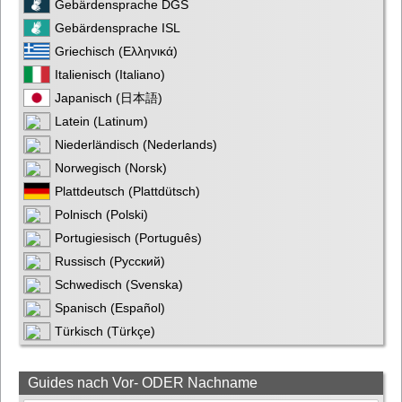
Gebärdensprache DGS
Gebärdensprache ISL
Griechisch (Ελληνικά)
Italienisch (Italiano)
Japanisch (日本語)
Latein (Latinum)
Niederländisch (Nederlands)
Norwegisch (Norsk)
Plattdeutsch (Plattdütsch)
Polnisch (Polski)
Portugiesisch (Português)
Russisch (Русский)
Schwedisch (Svenska)
Spanisch (Español)
Türkisch (Türkçe)
Guides nach Vor- ODER Nachname