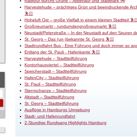
Radtour durchs Grüne – Alsterlauf und Stadtpark 🚲
Harvestehude – prächtiges Grün und beeindruckende Archi
🕺🏻
Hoheluft Ost – große Vielfalt in einem kleinen Stadtteil 🕺
Großneumarkt - rundumdengroßneumarkt 🕺🏻
Neustadt/Peterstraße – In der Neustadt auf den Spuren d
St. Georg – Das (un-)bekannte St. Georg 🕺🏻
Stadtrundfahrt Bus - Eine Führung und doch immer so an
Entlang der St. Pauli - Hafenkante 🕺🏻
Harvestehude – Stadtteilführung
Kontorhausviertel – Stadtteilführung
Speicherstadt – Stadtteilführung
HafenCity – Stadtteilführung
St. Pauli – Stadtteilführung
Sternschanze – Stadtteilführung
Altstadt – Stadtteilführung
St. Georg – Stadtteilführung
Ausflüge in Hamburgs Umgebung
Stadt- und Hafenrundfahrt
2-Stundige Rundgang Highlights Hamburg