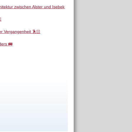
tektur zwischen Alster und Isebek

er Vergangenheit 🕺🏻
ders 🚌