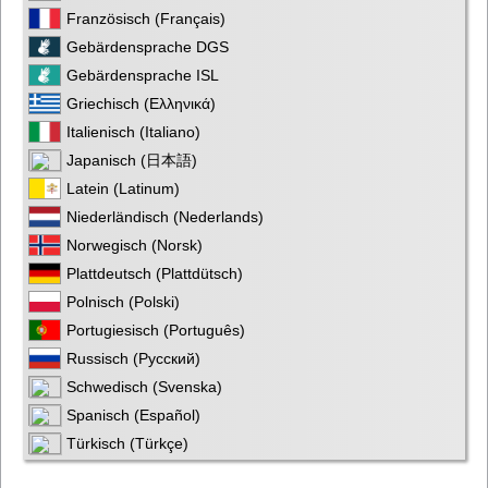
Französisch (Français)
Gebärdensprache DGS
Gebärdensprache ISL
Griechisch (Ελληνικά)
Italienisch (Italiano)
Japanisch (日本語)
Latein (Latinum)
Niederländisch (Nederlands)
Norwegisch (Norsk)
Plattdeutsch (Plattdütsch)
Polnisch (Polski)
Portugiesisch (Português)
Russisch (Русский)
Schwedisch (Svenska)
Spanisch (Español)
Türkisch (Türkçe)