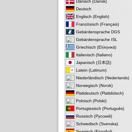
Dänisch (Dansk)
Deutsch
Englisch (English)
Französisch (Français)
Gebärdensprache DGS
Gebärdensprache ISL
Griechisch (Ελληνικά)
Italienisch (Italiano)
Japanisch (日本語)
Latein (Latinum)
Niederländisch (Nederlands)
Norwegisch (Norsk)
Plattdeutsch (Plattdütsch)
Polnisch (Polski)
Portugiesisch (Português)
Russisch (Русский)
Schwedisch (Svenska)
Spanisch (Español)