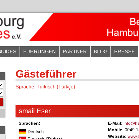
GUIDES
FÜHRUNGEN
PARTNER
BLOG
PRESSE
Gästeführer
Sprache: Türkisch (Türkçe)
Ismail Eser
Sprachen:
E-Mail
:
info@h
Mobile
: 0049 
Deutsch
Website
:
www.