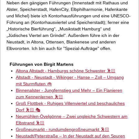
Neben den gängigen Führungen (Innenstadt mit Rathaus und
Alster, Speicherstadt, HafenCity, Elbphilharmonie, Hafenkante
und Michel) biete ich Kontorhausführungen und eine UNESCO-
Führung an (Kontorhausviertel und Speicherstadt); ferner eine
„Historische Bierführung“, „Musikstadt Hamburg“ und
„Jüdisches Viertel am Grindel“. Außerdem führe ich in der
Neustadt, in Altona, Ottensen, Blankenese und anderen
Elbvororten. Ich bin auch für "Spezial-Aufträge" offen.
Führungen von Birgit Martens
Altona Altstadt - Hamburgs schöne Schwester 🕺🏻
Altstadt - Neustadt - Wikinger - Hanse – Zoll – Umgang
mit Sturmfluten 🚲
Binnenalster - Jungfernstieg und Mehr – Ein Flanieren
zum Kennenlernen 🕺🏻
Groß Flottbek - Ruhiges Villenviertel und beschauliches
Dorf 🕺🏻 🎭
Neumühlen-Övelgönne – Zwei ungleiche Schwestern am
Elbstrand 🕺🏻
Großneumarkt - rundumdengroßneumarkt 🕺🏻
Neustadt/Peterstraße – In der Neustadt auf den Spuren