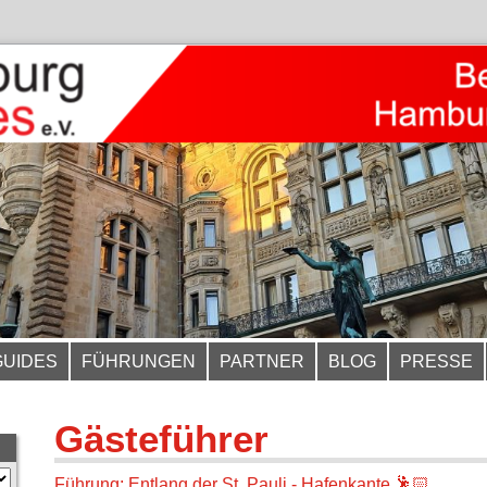
GUIDES
FÜHRUNGEN
PARTNER
BLOG
PRESSE
Gästeführer
Führung: Entlang der St. Pauli - Hafenkante 🕺🏻