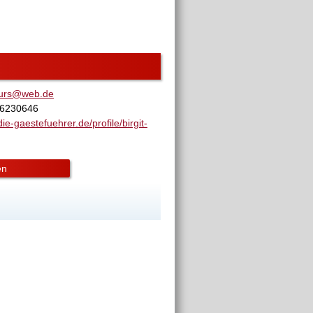
urs@web.de
- 6230646
ie-gaestefuehrer.de/profile/birgit-
en