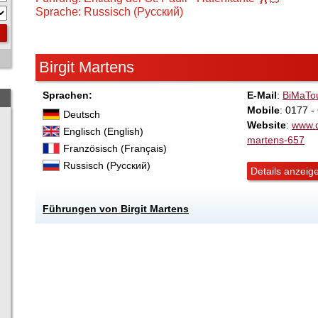
Sprache: Russisch (Русский)
Birgit Martens
Sprachen:
E-Mail
:
BiMaTo
Mobile
: 0177 
Deutsch
Website
:
www.d
Englisch (English)
martens-657
Französisch (Français)
Russisch (Русский)
Details anzeig
Führungen von Birgit Martens