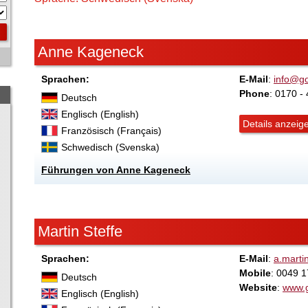
Anne Kageneck
Sprachen:
E-Mail
:
info@go
Phone
: 0170 -
Deutsch
Englisch (English)
Details anzeig
Französisch (Français)
Schwedisch (Svenska)
Führungen von Anne Kageneck
Martin Steffe
Sprachen:
E-Mail
:
a.marti
Mobile
: 0049 
Deutsch
Website
:
www.g
Englisch (English)