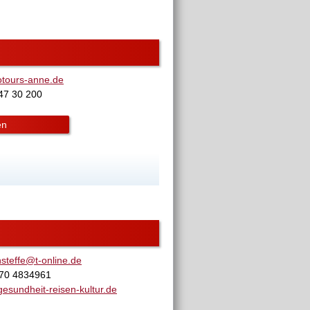
tours-anne.de
 47 30 200
en
nsteffe@t-online.de
170 4834961
esundheit-reisen-kultur.de