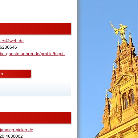
urs@web.de
- 6230646
ie-gaestefuehrer.de/profile/birgit-
en
anning-picker.de
520 4630002