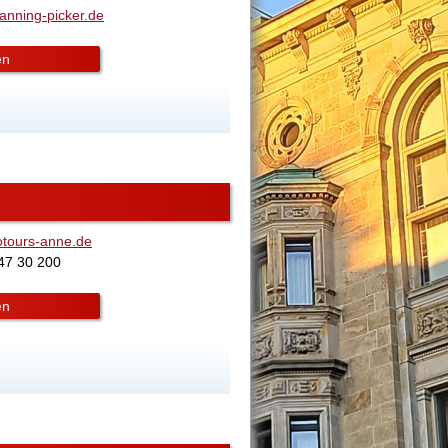
anning-picker.de
en
tours-anne.de
 47 30 200
en