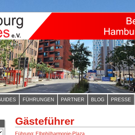
GUIDES
FÜHRUNGEN
PARTNER
BLOG
PRESSE
Gästeführer
Führung: Elbphilharmonie-Plaza