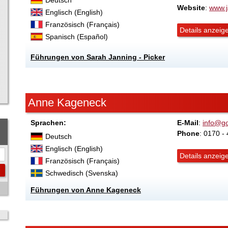
Deutsch
Website
:
www.j
Englisch (English)
Französisch (Français)
Details anzeig
Spanisch (Español)
Führungen von Sarah Janning - Picker
Anne Kageneck
Sprachen:
E-Mail
:
info@go
Phone
: 0170 -
Deutsch
Englisch (English)
Details anzeig
Französisch (Français)
Schwedisch (Svenska)
Führungen von Anne Kageneck