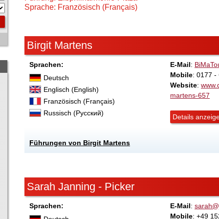
Sprache: Französisch (Français)
Birgit Martens
Sprachen:
E-Mail
:
BiMaTo
Mobile
: 0177 
Deutsch
Website
:
www.d
Englisch (English)
martens-657
Französisch (Français)
Russisch (Русский)
Details anzeig
Führungen von Birgit Martens
Sarah Janning - Picker
Sprachen:
E-Mail
:
sarah@j
Mobile
: +49 1