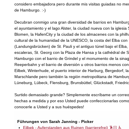
considero embajadora pero durante mis visitas guiadas no men
de Hamburgo. :-)
Decubran conmigo una gran diversidad de barrios en Hamburg
el ayuntamiento y el lago Alster, la ciudad nueva con la iglesi
Blomen, la HafenCity y la ciudad de los almacenes con la philh
cultural de la humanidad de la UNESCO, la costa del Elba co
(Landungsbrücken) de St. Pauli y el antiguo túnel bajo el Elba
escaleras, St. Georg con la Plaza de Hansa y la cathédral de Sa
Hamburgo con el barrio de Grindel y el monumento de la sinago
Reeperbahn y el barrio de diversión u otros barrios menos co
Eilbek, Winterhude, el puerto interior de Harburg, Bergedorf, la
Marschlande pero también la región metropolitana de Hamburgo 
Lüneburg, Lübeck, Flensburg, Brunsbüttel, Glückstadt, Friedri
Surtido demasiado grande? Simplemente escríbame un correo.
hechas a medida y por eso Usted puede confeccionarlas com
conocerle a Usted y a sus huéspedes!
Führungen von Sarah Janning - Picker
Eilbek - Auferstanden aus Ruinen (barrierefrei) 🕺🏻 ♿