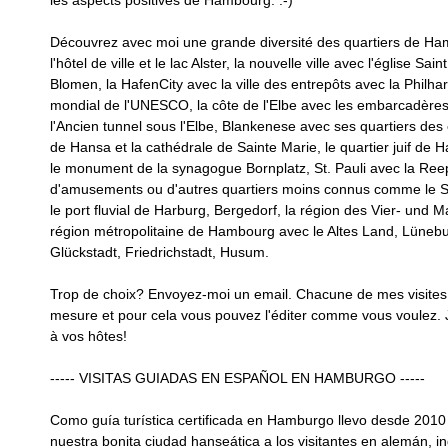
Découvrez avec moi une grande diversité des quartiers de Ha
l'hôtel de ville et le lac Alster, la nouvelle ville avec l'église Sa
Blomen, la HafenCity avec la ville des entrepôts avec la Philhar
mondial de l'UNESCO, la côte de l'Elbe avec les embarcadères
l'Ancien tunnel sous l'Elbe, Blankenese avec ses quartiers des 
de Hansa et la cathédrale de Sainte Marie, le quartier juif de 
le monument de la synagogue Bornplatz, St. Pauli avec la Reep
d'amusements ou d'autres quartiers moins connus comme le Sc
le port fluvial de Harburg, Bergedorf, la région des Vier- und 
région métropolitaine de Hambourg avec le Altes Land, Lünebu
Glückstadt, Friedrichstadt, Husum.
Trop de choix? Envoyez-moi un email. Chacune de mes visites
mesure et pour cela vous pouvez l'éditer comme vous voulez. J
à vos hôtes!
----- VISITAS GUIADAS EN ESPAÑOL EN HAMBURGO -----
Como guía turística certificada en Hamburgo llevo desde 2010
nuestra bonita ciudad hanseática a los visitantes en alemán, i