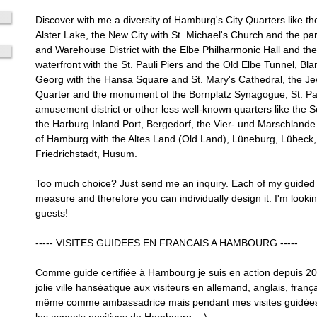
Discover with me a diversity of Hamburg's City Quarters like the
Alster Lake, the New City with St. Michael's Church and the p
and Warehouse District with the Elbe Philharmonic Hall and t
waterfront with the St. Pauli Piers and the Old Elbe Tunnel, Blan
Georg with the Hansa Square and St. Mary's Cathedral, the Je
Quarter and the monument of the Bornplatz Synagogue, St. Pa
amusement district or other less well-known quarters like the S
the Harburg Inland Port, Bergedorf, the Vier- und Marschlande
of Hamburg with the Altes Land (Old Land), Lüneburg, Lübeck, 
Friedrichstadt, Husum.
Too much choice? Just send me an inquiry. Each of my guided 
measure and therefore you can individually design it. I'm look
guests!
----- VISITES GUIDEES EN FRANCAIS A HAMBOURG -----
Comme guide certifiée à Hambourg je suis en action depuis 20
jolie ville hanséatique aux visiteurs en allemand, anglais, fran
même comme ambassadrice mais pendant mes visites guidées
les aspects positives de Hambourg. :-)