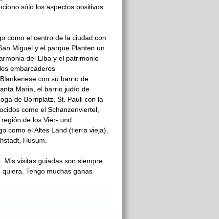
ciono sólo los aspectos positivos
o como el centro de la ciudad con
a San Miguel y el parque Planten un
armonia del Elba y el patrimonio
n los embarcaderos
, Blankenese con su barrio de
nta Maria, el barrio judío de
ga de Bornplatz, St. Pauli con la
nocidos como el Schanzenviertel,
 región de los Vier- und
como el Altes Land (tierra vieja),
chstadt, Husum.
 Mis visitas guiadas son siempre
o quiera. Tengo muchas ganas