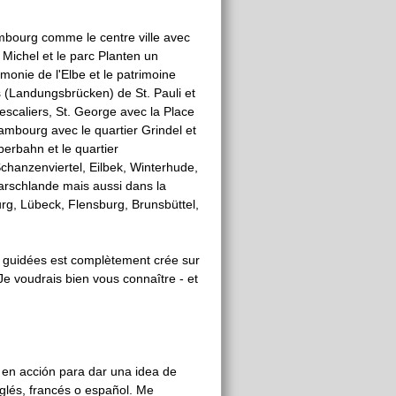
mbourg comme le centre ville avec
int Michel et le parc Planten un
monie de l'Elbe et le patrimoine
 (Landungsbrücken) de St. Pauli et
escaliers, St. George avec la Place
Hambourg avec le quartier Grindel et
erbahn et le quartier
hanzenviertel, Eilbek, Winterhude,
Marschlande mais aussi dans la
rg, Lübeck, Flensburg, Brunsbüttel,
 guidées est complètement crée sur
e voudrais bien vous connaître - et
 en acción para dar una idea de
nglés, francés o español. Me