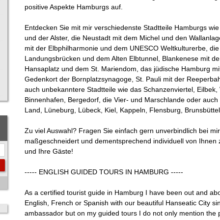
positive Aspekte Hamburgs auf.
Entdecken Sie mit mir verschiedenste Stadtteile Hamburgs wie
und der Alster, die Neustadt mit dem Michel und den Wallanlag
mit der Elbphilharmonie und dem UNESCO Weltkulturerbe, die
Landungsbrücken und dem Alten Elbtunnel, Blankenese mit de
Hansaplatz und dem St. Mariendom, das jüdische Hamburg mit
Gedenkort der Bornplatzsynagoge, St. Pauli mit der Reeperba
auch unbekanntere Stadtteile wie das Schanzenviertel, Eilbek
Binnenhafen, Bergedorf, die Vier- und Marschlande oder auch 
Land, Lüneburg, Lübeck, Kiel, Kappeln, Flensburg, Brunsbüttel
Zu viel Auswahl? Fragen Sie einfach gern unverbindlich bei mir
maßgeschneidert und dementsprechend individuell von Ihnen zu
und Ihre Gäste!
----- ENGLISH GUIDED TOURS IN HAMBURG -----
As a certified tourist guide in Hamburg I have been out and ab
English, French or Spanish with our beautiful Hanseatic City si
ambassador but on my guided tours I do not only mention the p