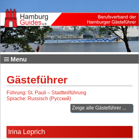
Menu
Gästeführer
Führung: St. Pauli – Stadtteilführung
Sprache: Russisch (Русский)
Zeige alle Gästeführer ...
Irina Leprich