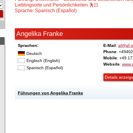
Lieblingsorte und Persönlichkeiten 🕺🏻
Sprache: Spanisch (Español)
Angelika Franke
Sprachen:
E-Mail
:
af@af-s
Phone
: +4940
Deutsch
Mobile
: +49 1
Englisch (English)
Website
:
www.a
Spanisch (Español)
Details anzeig
Führungen von Angelika Franke