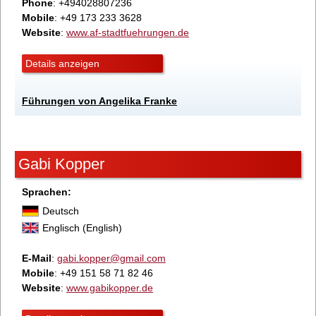
Phone
: +494028807236
Mobile
: +49 173 233 3628
Website
:
www.af-stadtfuehrungen.de
Details anzeigen
Führungen von Angelika Franke
Gabi Kopper
Sprachen:
Deutsch
Englisch (English)
E-Mail
:
gabi.kopper@gmail.com
Mobile
: +49 151 58 71 82 46
Website
:
www.gabikopper.de