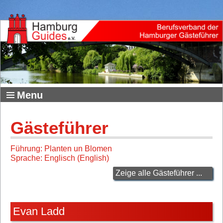
Menu
Gästeführer
Führung: Planten un Blomen
Sprache: Englisch (English)
Zeige alle Gästeführer ...
Evan Ladd