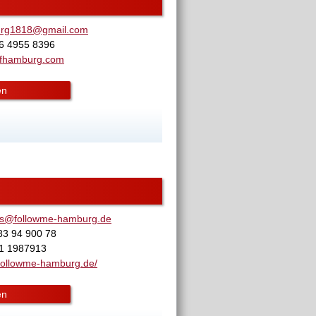
urg1818@gmail.com
76 4955 8396
ifhamburg.com
en
es@followme-hamburg.de
83 94 900 78
71 1987913
ollowme-hamburg.de/
en