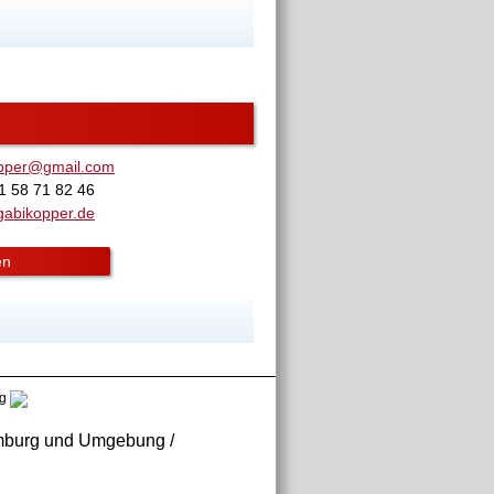
opper@gmail.com
1 58 71 82 46
abikopper.de
en
g
Hamburg und Umgebung /