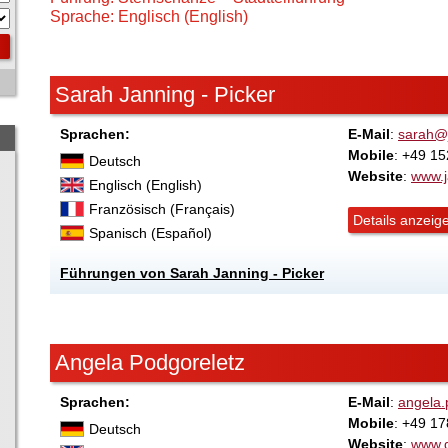
Sprache: Englisch (English)
Sarah Janning - Picker
Sprachen:
E-Mail
:
sarah@j
Mobile
: +49 1
Deutsch
Website
:
www.j
Englisch (English)
Französisch (Français)
Details anzeig
Spanisch (Español)
Führungen von Sarah Janning - Picker
Angela Podgoreletz
Sprachen:
E-Mail
:
angela
Mobile
: +49 17
Deutsch
Website
:
www.