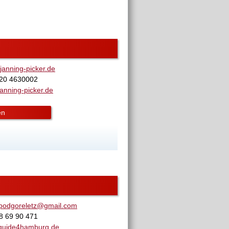
anning-picker.de
520 4630002
anning-picker.de
en
.podgoreletz@gmail.com
8 69 90 471
guide4hamburg.de