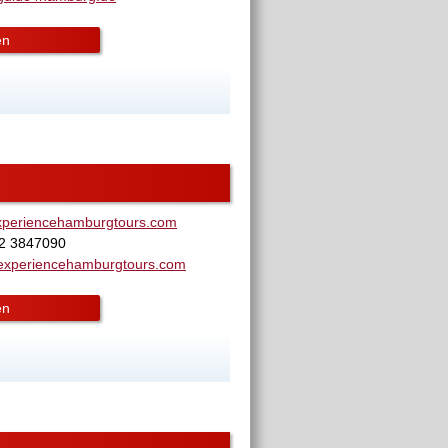
en
xperiencehamburgtours.com
62 3847090
experiencehamburgtours.com
en