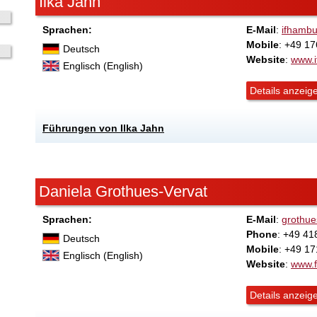
Ilka Jahn
Sprachen:
E-Mail
:
ifhamb
Mobile
: +49 1
Deutsch
Website
:
www.
Englisch (English)
Details anzeig
Führungen von Ilka Jahn
Daniela Grothues-Vervat
Sprachen:
E-Mail
:
grothu
Phone
: +49 41
Deutsch
Mobile
: +49 1
Englisch (English)
Website
:
www.f
Details anzeig